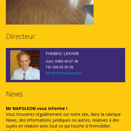
Directeur
Frédéric LEKIME
Gsm: 0486 49 67 48
Tél: 068 65 95 06
info@mrnapoleon.be
News
Mr NAPOLEON vous informe !
Vous trouverez régulièrement sur notre site, dans la rubrique
News, des informations juridiques ou autres, relatives à des
sujets en relation avec tout ce qui touche à l’immobilier.