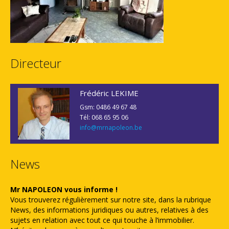
Directeur
Frédéric LEKIME
Gsm: 0486 49 67 48
Tél: 068 65 95 06
info@mrnapoleon.be
News
Mr NAPOLEON vous informe !
Vous trouverez régulièrement sur notre site, dans la rubrique
News, des informations juridiques ou autres, relatives à des
sujets en relation avec tout ce qui touche à l’immobilier.