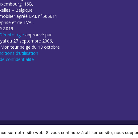
uxembourg, 16B,
elles – Belgique.
obilier agréé I.P.I. n°506611
eprise et de TVA :
52.019
Déontologie
approuvé par
oyal du 27 septembre 2006,
 Moniteur belge du 18 octobre
ditions d'utilisation
 de confidentialité
éation de sites Internet | ProduWeb
nce sur notre site web. Si vous continuez à utiliser ce site, nous suppo