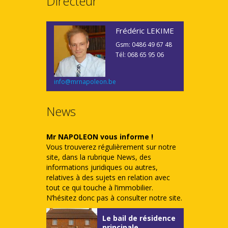
Directeur
Frédéric LEKIME
Gsm: 0486 49 67 48
Tél: 068 65 95 06
info@mrnapoleon.be
News
Mr NAPOLEON vous informe !
Vous trouverez régulièrement sur notre
site, dans la rubrique News, des
informations juridiques ou autres,
relatives à des sujets en relation avec
tout ce qui touche à l’immobilier.
N’hésitez donc pas à consulter notre site.
Le bail de résidence
principale