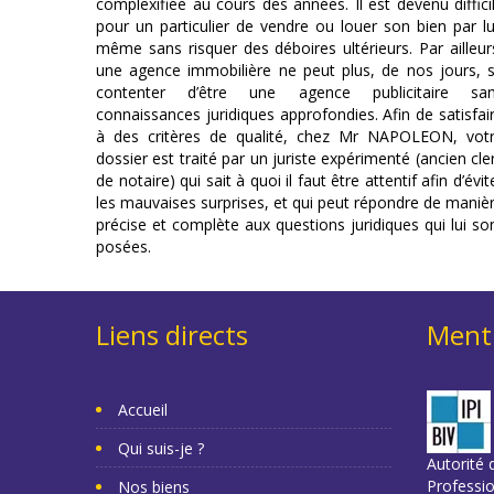
complexifiée au cours des années. Il est devenu diffici
pour un particulier de vendre ou louer son bien par lu
même sans risquer des déboires ultérieurs. Par ailleur
une agence immobilière ne peut plus, de nos jours, 
contenter d’être une agence publicitaire sa
connaissances juridiques approfondies. Afin de satisfai
à des critères de qualité, chez Mr NAPOLEON, vot
dossier est traité par un juriste expérimenté (ancien cle
de notaire) qui sait à quoi il faut être attentif afin d’évit
les mauvaises surprises, et qui peut répondre de maniè
précise et complète aux questions juridiques qui lui so
posées.
Liens directs
Menti
Accueil
Qui suis-je ?
Autorité d
Professi
Nos biens