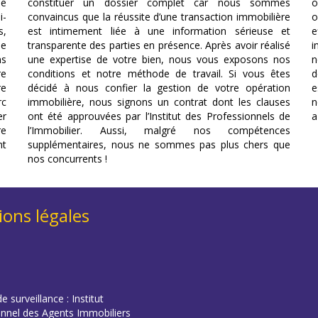
le
constituer un dossier complet car nous sommes
o
i-
convaincus que la réussite d’une transaction immobilière
o
s,
est intimement liée à une information sérieuse et
e
se
transparente des parties en présence. Après avoir réalisé
i
ns
une expertise de votre bien, nous vous exposons nos
n
re
conditions et notre méthode de travail. Si vous êtes
d
re
décidé à nous confier la gestion de votre opération
e
rc
immobilière, nous signons un contrat dont les clauses
n
er
ont été approuvées par l’Institut des Professionnels de
a
re
l’Immobilier. Aussi, malgré nos compétences
nt
supplémentaires, nous ne sommes pas plus chers que
nos concurrents !
ons légales
e surveillance : Institut
onnel des Agents Immobiliers