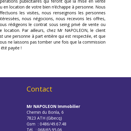
pérations publicitaires qui feront que la mise en vente
u en location de votre bien n’échappe à personne. Nous
ffectuons les visites, nous renseignons les personnes
ntéressées, nous négocions, nous recevons les offres,
ous rédigeons le contrat sous seing privé de vente ou
e location. Par ailleurs, chez Mr NAPOLEON, le client
st une personne à part entière qui est respectée, et que
ous ne laissons pas tomber une fois que la commission
 été payée !
Contact
Mr NAPOLEON Immobilier
Chemin du Bonla, 6
7823 ATH (Gibecq)
Gsm : 0486/49.67.48
Tél. : 068/65.95.06