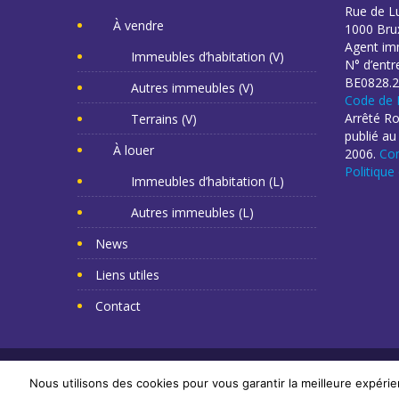
Rue de L
À vendre
1000 Brux
Agent imm
Immeubles d’habitation (V)
N° d’entr
BE0828.2
Autres immeubles (V)
Code de 
Arrêté R
Terrains (V)
publié au
À louer
2006.
Con
Politique
Immeubles d’habitation (L)
Autres immeubles (L)
News
Liens utiles
Contact
Copyright Mr Napoléon 2014. Tous droits réservés. -
Cr
Nous utilisons des cookies pour vous garantir la meilleure expérie