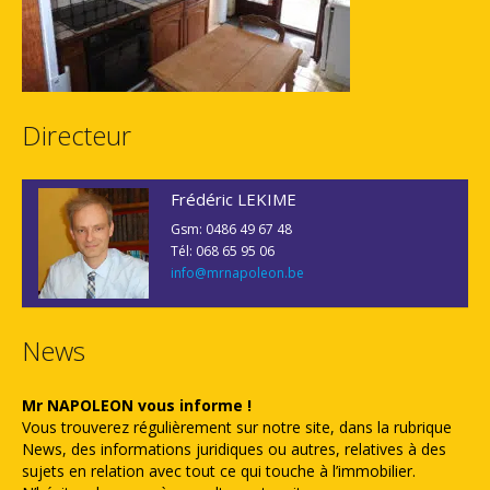
Directeur
Frédéric LEKIME
Gsm: 0486 49 67 48
Tél: 068 65 95 06
info@mrnapoleon.be
News
Mr NAPOLEON vous informe !
Vous trouverez régulièrement sur notre site, dans la rubrique
News, des informations juridiques ou autres, relatives à des
sujets en relation avec tout ce qui touche à l’immobilier.