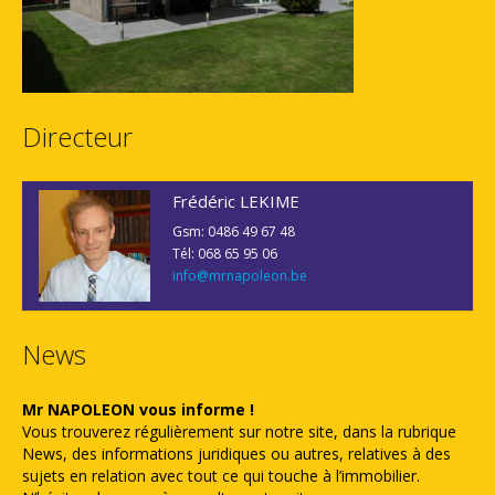
Directeur
Frédéric LEKIME
Gsm: 0486 49 67 48
Tél: 068 65 95 06
info@mrnapoleon.be
News
Mr NAPOLEON vous informe !
Vous trouverez régulièrement sur notre site, dans la rubrique
News, des informations juridiques ou autres, relatives à des
sujets en relation avec tout ce qui touche à l’immobilier.