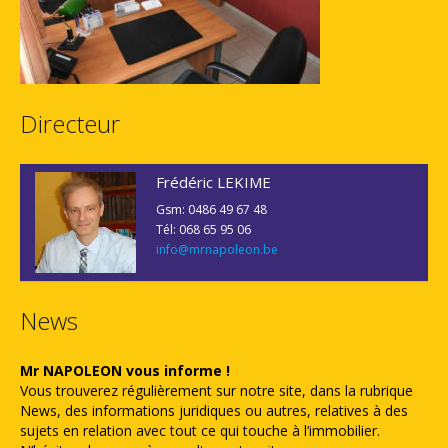
Directeur
Frédéric LEKIME
Gsm: 0486 49 67 48
Tél: 068 65 95 06
info@mrnapoleon.be
News
Mr NAPOLEON vous informe !
Vous trouverez régulièrement sur notre site, dans la rubrique
News, des informations juridiques ou autres, relatives à des
sujets en relation avec tout ce qui touche à l’immobilier.