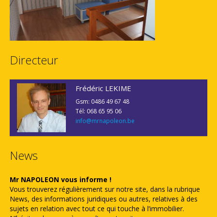
Directeur
Frédéric LEKIME
Gsm: 0486 49 67 48
Tél: 068 65 95 06
info@mrnapoleon.be
News
Mr NAPOLEON vous informe !
Vous trouverez régulièrement sur notre site, dans la rubrique
News, des informations juridiques ou autres, relatives à des
sujets en relation avec tout ce qui touche à l’immobilier.