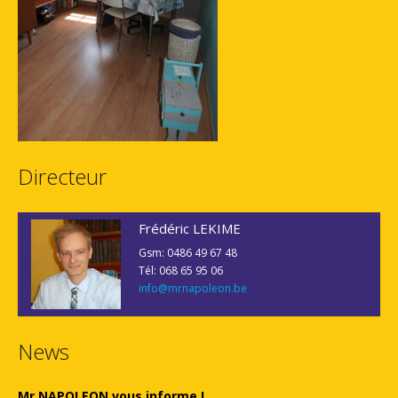
Directeur
Frédéric LEKIME
Gsm: 0486 49 67 48
Tél: 068 65 95 06
info@mrnapoleon.be
News
Mr NAPOLEON vous informe !