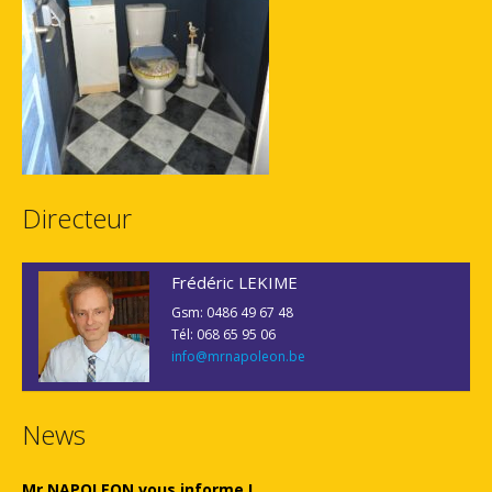
Directeur
Frédéric LEKIME
Gsm: 0486 49 67 48
Tél: 068 65 95 06
info@mrnapoleon.be
News
Mr NAPOLEON vous informe !