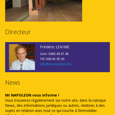
Directeur
Frédéric LEKIME
Gsm: 0486 49 67 48
Tél: 068 65 95 06
info@mrnapoleon.be
News
Mr NAPOLEON vous informe !
Vous trouverez régulièrement sur notre site, dans la rubrique
News, des informations juridiques ou autres, relatives à des
sujets en relation avec tout ce qui touche à l’immobilier.