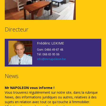
Directeur
Frédéric LEKIME
Gsm: 0486 49 67 48
Tél: 068 65 95 06
info@mrnapoleon.be
News
Mr NAPOLEON vous informe !
Vous trouverez régulièrement sur notre site, dans la rubrique
News, des informations juridiques ou autres, relatives à des
sujets en relation avec tout ce qui touche à l’immobilier.