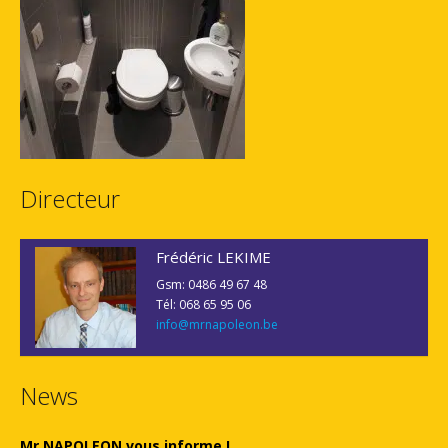
Directeur
Frédéric LEKIME
Gsm: 0486 49 67 48
Tél: 068 65 95 06
info@mrnapoleon.be
News
Mr NAPOLEON vous informe !