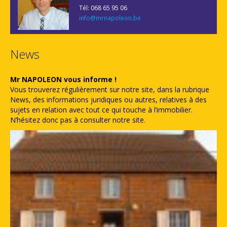
Tél: 068 65 95 06
info@mrnapoleon.be
News
Mr NAPOLEON vous informe !
Vous trouverez régulièrement sur notre site, dans la rubrique
News, des informations juridiques ou autres, relatives à des
sujets en relation avec tout ce qui touche à l’immobilier.
N’hésitez donc pas à consulter notre site.