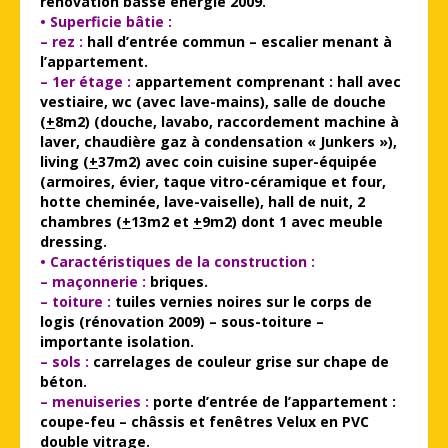
rénovation basse énergie 2009.
• Superficie bâtie :
– rez :
hall d’entrée commun – escalier menant à
l’appartement.
– 1er étage :
appartement comprenant : hall avec
vestiaire, wc (avec lave-mains), salle de douche
(
+
8m2) (douche, lavabo, raccordement machine à
laver, chaudière gaz à condensation « Junkers »),
living (
+
37m2) avec coin cuisine super-équipée
(armoires, évier, taque vitro-céramique et four,
hotte cheminée, lave-vaiselle), hall de nuit, 2
chambres (
+
13m2 et
+
9m2) dont 1 avec meuble
dressing.
• Caractéristiques de la construction :
– maçonnerie :
briques.
– toiture :
tuiles vernies noires sur le corps de
logis (rénovation 2009) – sous-toiture –
importante isolation.
– sols :
carrelages de couleur grise sur chape de
béton.
– menuiseries :
porte d’entrée de l’appartement :
coupe-feu – châssis et fenêtres Velux en PVC
double vitrage.