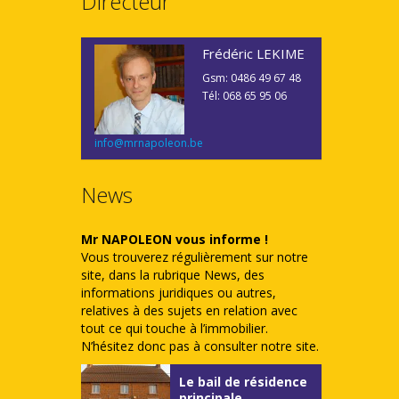
Directeur
Frédéric LEKIME
Gsm: 0486 49 67 48
Tél: 068 65 95 06
info@mrnapoleon.be
News
Mr NAPOLEON vous informe !
Vous trouverez régulièrement sur notre
site, dans la rubrique News, des
informations juridiques ou autres,
relatives à des sujets en relation avec
tout ce qui touche à l’immobilier.
N’hésitez donc pas à consulter notre site.
Le bail de résidence
principale