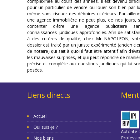
complexifiée au cours des années. Il est devenu diffici
pour un particulier de vendre ou louer son bien par lu
même sans risquer des déboires ultérieurs. Par ailleur
une agence immobilière ne peut plus, de nos jours, 
contenter d’être une agence publicitaire sa
connaissances juridiques approfondies. Afin de satisfai
à des critères de qualité, chez Mr NAPOLEON, vot
dossier est traité par un juriste expérimenté (ancien cle
de notaire) qui sait à quoi il faut être attentif afin d’évit
les mauvaises surprises, et qui peut répondre de maniè
précise et complète aux questions juridiques qui lui so
posées.
Liens directs
Menti
Accueil
Qui suis-je ?
Autorité d
Professi
Nos biens