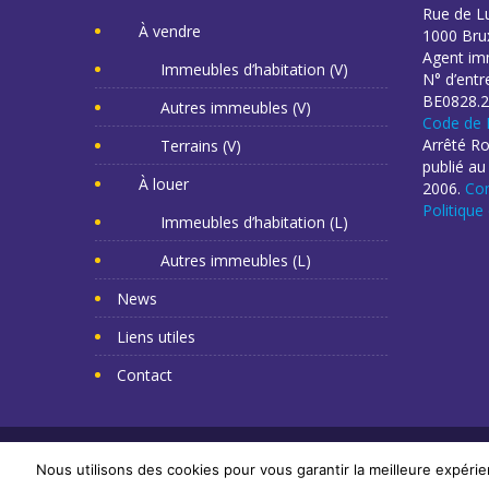
Rue de L
À vendre
1000 Brux
Agent imm
Immeubles d’habitation (V)
N° d’entr
BE0828.2
Autres immeubles (V)
Code de 
Arrêté R
Terrains (V)
publié au
À louer
2006.
Con
Politique
Immeubles d’habitation (L)
Autres immeubles (L)
News
Liens utiles
Contact
Copyright Mr Napoléon 2014. Tous droits réservés. -
Cr
Nous utilisons des cookies pour vous garantir la meilleure expérie