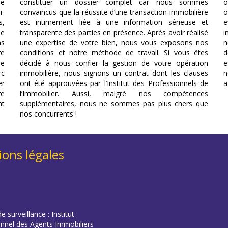
le
constituer un dossier complet car nous sommes
o
i-
convaincus que la réussite d’une transaction immobilière
o
s,
est intimement liée à une information sérieuse et
e
se
transparente des parties en présence. Après avoir réalisé
i
ns
une expertise de votre bien, nous vous exposons nos
n
re
conditions et notre méthode de travail. Si vous êtes
d
re
décidé à nous confier la gestion de votre opération
e
rc
immobilière, nous signons un contrat dont les clauses
n
er
ont été approuvées par l’Institut des Professionnels de
a
re
l’Immobilier. Aussi, malgré nos compétences
nt
supplémentaires, nous ne sommes pas plus chers que
nos concurrents !
ons légales
e surveillance : Institut
onnel des Agents Immobiliers