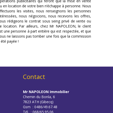
pérations publicitaires qui feront que la mise en vente
u en location de votre bien n’échappe à personne. Nous
ffectuons les visites, nous renseignons les personnes
ntéressées, nous négocions, nous recevons les offres,
ous rédigeons le contrat sous seing privé de vente ou
e location. Par ailleurs, chez Mr NAPOLEON, le client
st une personne à part entière qui est respectée, et que
ous ne laissons pas tomber une fois que la commission
 été payée !
Contact
Mr NAPOLEON Immobilier
Chemin du Bonla, 6
7823 ATH (Gibecq)
Gsm : 0486/49.67.48
Tél. : 068/65.95.06