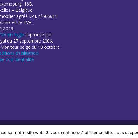
uxembourg, 16B,
elles – Belgique.
obilier agréé I.P.I. n°506611
eprise et de TVA :
52.019
Déontologie
approuvé par
oyal du 27 septembre 2006,
 Moniteur belge du 18 octobre
ditions d'utilisation
 de confidentialité
éation de sites Internet | ProduWeb
nce sur notre site web. Si vous continuez à utiliser ce site, nous suppo