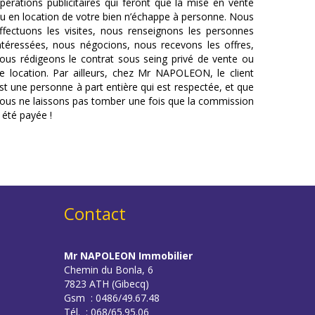
pérations publicitaires qui feront que la mise en vente
u en location de votre bien n’échappe à personne. Nous
ffectuons les visites, nous renseignons les personnes
ntéressées, nous négocions, nous recevons les offres,
ous rédigeons le contrat sous seing privé de vente ou
e location. Par ailleurs, chez Mr NAPOLEON, le client
st une personne à part entière qui est respectée, et que
ous ne laissons pas tomber une fois que la commission
 été payée !
Contact
Mr NAPOLEON Immobilier
Chemin du Bonla, 6
7823 ATH (Gibecq)
Gsm : 0486/49.67.48
Tél. : 068/65.95.06