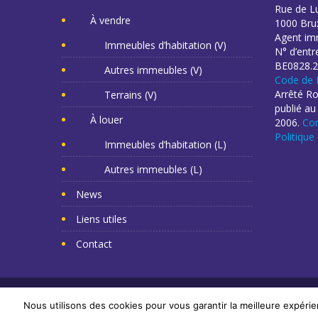
Rue de L
À vendre
1000 Brux
Agent imm
Immeubles d’habitation (V)
N° d’entr
BE0828.2
Autres immeubles (V)
Code de 
Arrêté R
Terrains (V)
publié au
À louer
2006.
Con
Politique
Immeubles d’habitation (L)
Autres immeubles (L)
News
Liens utiles
Contact
Copyright Mr Napoléon 2014. Tous droits réservés. -
Cr
Nous utilisons des cookies pour vous garantir la meilleure expérie