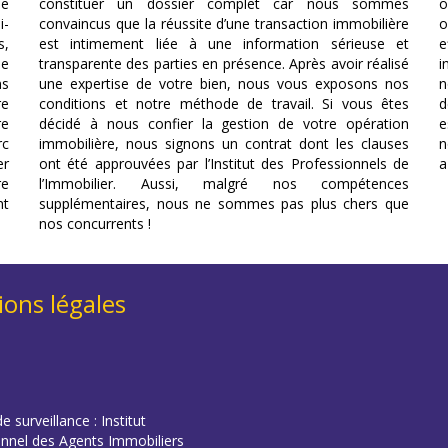
le
constituer un dossier complet car nous sommes
o
i-
convaincus que la réussite d’une transaction immobilière
o
s,
est intimement liée à une information sérieuse et
e
se
transparente des parties en présence. Après avoir réalisé
i
ns
une expertise de votre bien, nous vous exposons nos
n
re
conditions et notre méthode de travail. Si vous êtes
d
re
décidé à nous confier la gestion de votre opération
e
rc
immobilière, nous signons un contrat dont les clauses
n
er
ont été approuvées par l’Institut des Professionnels de
a
re
l’Immobilier. Aussi, malgré nos compétences
nt
supplémentaires, nous ne sommes pas plus chers que
nos concurrents !
ons légales
e surveillance : Institut
onnel des Agents Immobiliers