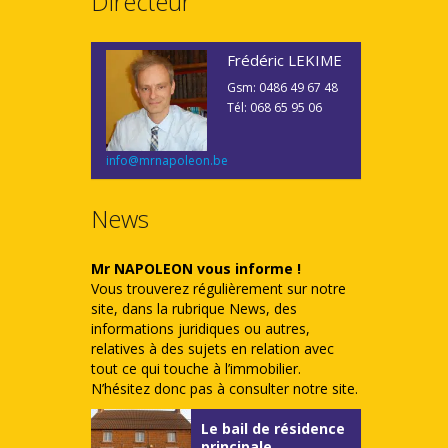
Directeur
Frédéric LEKIME
Gsm: 0486 49 67 48
Tél: 068 65 95 06
info@mrnapoleon.be
News
Mr NAPOLEON vous informe !
Vous trouverez régulièrement sur notre
site, dans la rubrique News, des
informations juridiques ou autres,
relatives à des sujets en relation avec
tout ce qui touche à l’immobilier.
N’hésitez donc pas à consulter notre site.
Le bail de résidence
principale