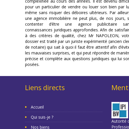
complexifiée au cours des années. Il est devenu diffici
pour un particulier de vendre ou louer son bien par lu
même sans risquer des déboires ultérieurs. Par ailleur
une agence immobilière ne peut plus, de nos jours, 
contenter d’être une agence publicitaire sa
connaissances juridiques approfondies. Afin de satisfai
à des critères de qualité, chez Mr NAPOLEON, vot
dossier est traité par un juriste expérimenté (ancien cle
de notaire) qui sait à quoi il faut être attentif afin d’évit
les mauvaises surprises, et qui peut répondre de maniè
précise et complète aux questions juridiques qui lui so
posées.
Liens directs
Menti
Accueil
Qui suis-je ?
Autorité d
Professi
Nos biens