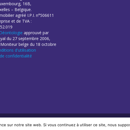
uxembourg, 16B,
elles – Belgique.
obilier agréé I.P.I. n°506611
eprise et de TVA :
52.019
Déontologie
approuvé par
oyal du 27 septembre 2006,
 Moniteur belge du 18 octobre
ditions d'utilisation
 de confidentialité
éation de sites Internet | ProduWeb
nce sur notre site web. Si vous continuez à utiliser ce site, nous suppo