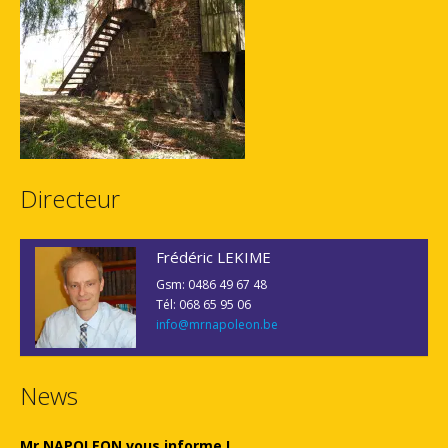
Directeur
Frédéric LEKIME
Gsm: 0486 49 67 48
Tél: 068 65 95 06
info@mrnapoleon.be
News
Mr NAPOLEON vous informe !