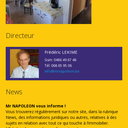
Directeur
Frédéric LEKIME
Gsm: 0486 49 67 48
Tél: 068 65 95 06
info@mrnapoleon.be
News
Mr NAPOLEON vous informe !
Vous trouverez régulièrement sur notre site, dans la rubrique
News, des informations juridiques ou autres, relatives à des
sujets en relation avec tout ce qui touche à l’immobilier.