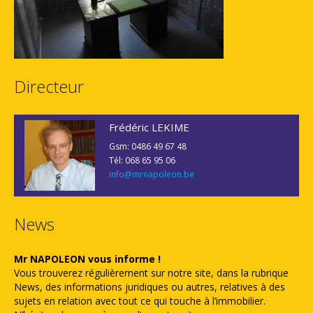
Directeur
Frédéric LEKIME
Gsm: 0486 49 67 48
Tél: 068 65 95 06
info@mrnapoleon.be
News
Mr NAPOLEON vous informe !
Vous trouverez régulièrement sur notre site, dans la rubrique
News, des informations juridiques ou autres, relatives à des
sujets en relation avec tout ce qui touche à l’immobilier.