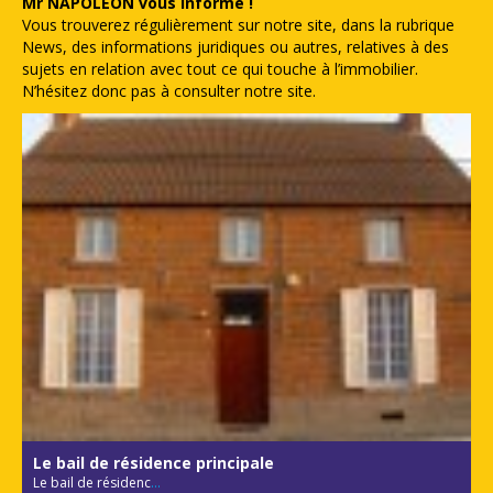
Mr NAPOLEON vous informe !
Vous trouverez régulièrement sur notre site, dans la rubrique
News, des informations juridiques ou autres, relatives à des
sujets en relation avec tout ce qui touche à l’immobilier.
N’hésitez donc pas à consulter notre site.
Le bail de résidence principale
Le bail de résidenc
...