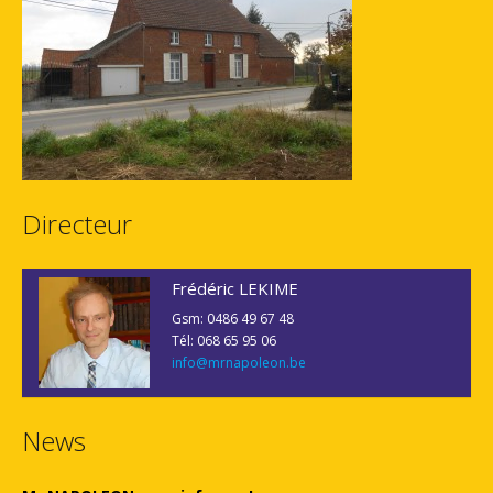
Directeur
Frédéric LEKIME
Gsm: 0486 49 67 48
Tél: 068 65 95 06
info@mrnapoleon.be
News