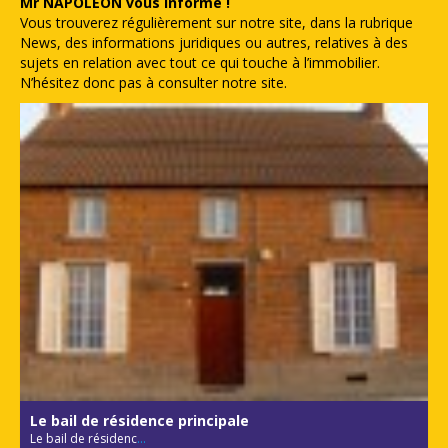
Mr NAPOLEON vous informe !
Vous trouverez régulièrement sur notre site, dans la rubrique
News, des informations juridiques ou autres, relatives à des
sujets en relation avec tout ce qui touche à l’immobilier.
N’hésitez donc pas à consulter notre site.
Le bail de résidence principale
Le bail de résidenc
...