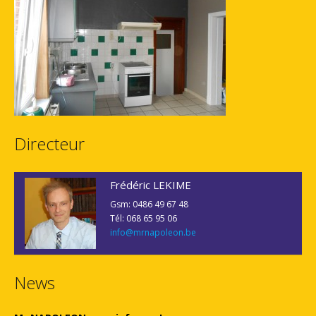
Directeur
Frédéric LEKIME
Gsm: 0486 49 67 48
Tél: 068 65 95 06
info@mrnapoleon.be
News