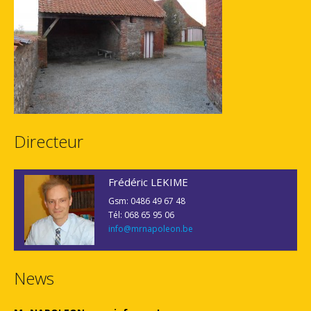
Directeur
Frédéric LEKIME
Gsm: 0486 49 67 48
Tél: 068 65 95 06
info@mrnapoleon.be
News