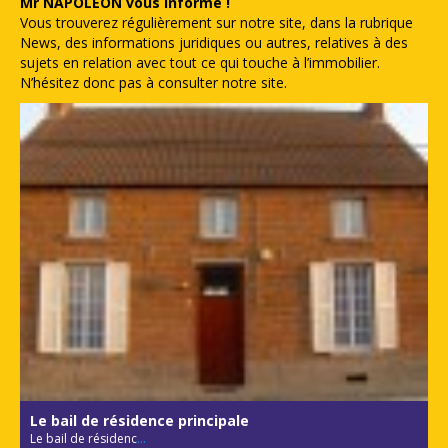
Mr NAPOLEON vous informe !
Vous trouverez régulièrement sur notre site, dans la rubrique
News, des informations juridiques ou autres, relatives à des
sujets en relation avec tout ce qui touche à l’immobilier.
N’hésitez donc pas à consulter notre site.
Le bail de résidence principale
Le bail de résidenc
...