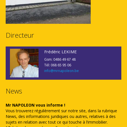
Directeur
Frédéric LEKIME
Gsm: 0486 49 67 48
Tél: 068 65 95 06
info@mrnapoleon.be
News
Mr NAPOLEON vous informe !
Vous trouverez régulièrement sur notre site, dans la rubrique
News, des informations juridiques ou autres, relatives à des
sujets en relation avec tout ce qui touche à l’immobilier.