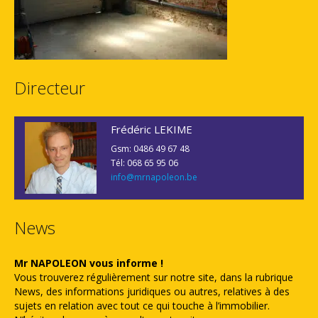
Directeur
Frédéric LEKIME
Gsm: 0486 49 67 48
Tél: 068 65 95 06
info@mrnapoleon.be
News
Mr NAPOLEON vous informe !
Vous trouverez régulièrement sur notre site, dans la rubrique
News, des informations juridiques ou autres, relatives à des
sujets en relation avec tout ce qui touche à l’immobilier.