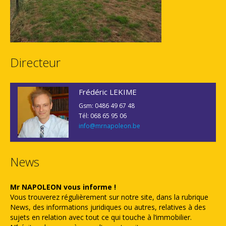
Directeur
Frédéric LEKIME
Gsm: 0486 49 67 48
Tél: 068 65 95 06
info@mrnapoleon.be
News
Mr NAPOLEON vous informe !
Vous trouverez régulièrement sur notre site, dans la rubrique
News, des informations juridiques ou autres, relatives à des
sujets en relation avec tout ce qui touche à l’immobilier.