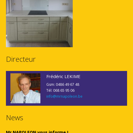
Directeur
Frédéric LEKIME
Gsm: 0486 49 67 48
Tél: 068 65 95 06
info@mrnapoleon.be
News
Mr NAPOLEON vous informe !