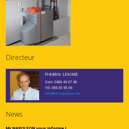
Directeur
Frédéric LEKIME
Gsm: 0486 49 67 48
Tél: 068 65 95 06
info@mrnapoleon.be
News
Mr NAPOLEON vous informe !