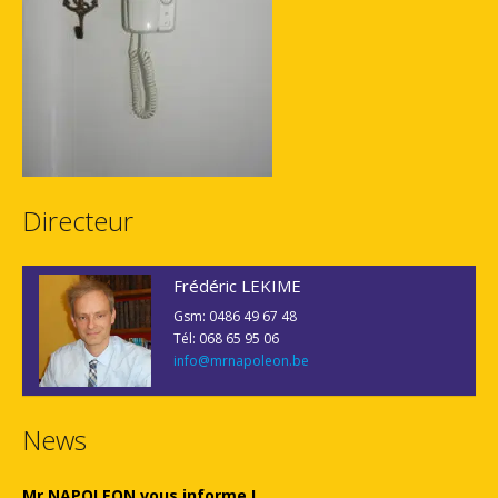
Directeur
Frédéric LEKIME
Gsm: 0486 49 67 48
Tél: 068 65 95 06
info@mrnapoleon.be
News
Mr NAPOLEON vous informe !