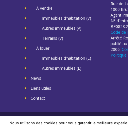
Rue de L
À vendre
1000 Brux
Agent imm
Immeubles d’habitation (V)
N° d’entr
BE0828.2
Autres immeubles (V)
Code de 
Arrêté R
Terrains (V)
publié au
À louer
2006.
Con
Politique
Immeubles d’habitation (L)
Autres immeubles (L)
News
Liens utiles
Contact
Copyright Mr Napoléon 2014. Tous droits réservés. -
Cr
Nous utilisons des cookies pour vous garantir la meilleure expérie