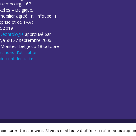
uxembourg, 16B,
elles – Belgique.
obilier agréé I.P.I. n°506611
eprise et de TVA :
52.019
Déontologie
approuvé par
oyal du 27 septembre 2006,
 Moniteur belge du 18 octobre
ditions d'utilisation
 de confidentialité
éation de sites Internet | ProduWeb
nce sur notre site web. Si vous continuez à utiliser ce site, nous suppo