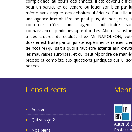
complexifiée au cours des années. Il est devenu diffici
pour un particulier de vendre ou louer son bien par lu
même sans risquer des déboires ultérieurs. Par ailleur
une agence immobilière ne peut plus, de nos jours, 
contenter d’être une agence publicitaire sa
connaissances juridiques approfondies. Afin de satisfai
à des critères de qualité, chez Mr NAPOLEON, vot
dossier est traité par un juriste expérimenté (ancien cle
de notaire) qui sait à quoi il faut être attentif afin d’évit
les mauvaises surprises, et qui peut répondre de maniè
précise et complète aux questions juridiques qui lui so
posées.
Liens directs
Menti
Accueil
Qui suis-je ?
Autorité d
Professi
Nos biens