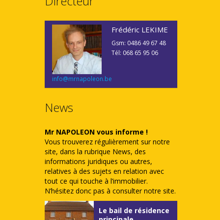
Directeur
Frédéric LEKIME
Gsm: 0486 49 67 48
Tél: 068 65 95 06
info@mrnapoleon.be
News
Mr NAPOLEON vous informe !
Vous trouverez régulièrement sur notre
site, dans la rubrique News, des
informations juridiques ou autres,
relatives à des sujets en relation avec
tout ce qui touche à l’immobilier.
N’hésitez donc pas à consulter notre site.
Le bail de résidence
principale