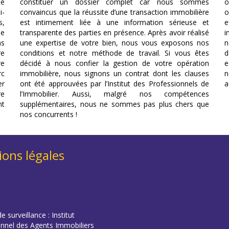
le
constituer un dossier complet car nous sommes
o
i-
convaincus que la réussite d’une transaction immobilière
o
s,
est intimement liée à une information sérieuse et
e
se
transparente des parties en présence. Après avoir réalisé
i
ns
une expertise de votre bien, nous vous exposons nos
n
re
conditions et notre méthode de travail. Si vous êtes
d
re
décidé à nous confier la gestion de votre opération
e
rc
immobilière, nous signons un contrat dont les clauses
n
er
ont été approuvées par l’Institut des Professionnels de
a
re
l’Immobilier. Aussi, malgré nos compétences
nt
supplémentaires, nous ne sommes pas plus chers que
nos concurrents !
ons légales
e surveillance : Institut
onnel des Agents Immobiliers