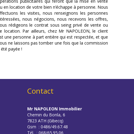
pérations publicitaires qui feront que la mise en vente
u en location de votre bien n’échappe à personne. Nous
ffectuons les visites, nous renseignons les personnes
ntéressées, nous négocions, nous recevons les offres,
ous rédigeons le contrat sous seing privé de vente ou
e location. Par ailleurs, chez Mr NAPOLEON, le client
st une personne à part entière qui est respectée, et que
ous ne laissons pas tomber une fois que la commission
 été payée !
Contact
Mr NAPOLEON Immobilier
Chemin du Bonla, 6
7823 ATH (Gibecq)
Gsm : 0486/49.67.48
Tél. : 068/65.95.06