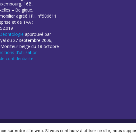
uxembourg, 16B,
elles – Belgique.
obilier agréé I.P.I. n°506611
eprise et de TVA :
52.019
Déontologie
approuvé par
oyal du 27 septembre 2006,
 Moniteur belge du 18 octobre
ditions d'utilisation
 de confidentialité
éation de sites Internet | ProduWeb
nce sur notre site web. Si vous continuez à utiliser ce site, nous suppo