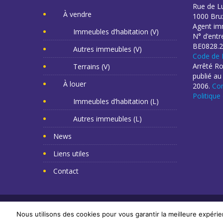
Rue de L
À vendre
1000 Brux
Agent imm
Immeubles d’habitation (V)
N° d’entr
BE0828.2
Autres immeubles (V)
Code de 
Arrêté R
Terrains (V)
publié au
À louer
2006.
Con
Politique
Immeubles d’habitation (L)
Autres immeubles (L)
News
Liens utiles
Contact
Copyright Mr Napoléon 2014. Tous droits réservés. -
Cr
Nous utilisons des cookies pour vous garantir la meilleure expérie