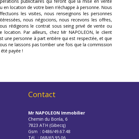
pérations publicitaires qui feront que la mise en vente
u en location de votre bien n’échappe à personne. Nous
ffectuons les visites, nous renseignons les personnes
ntéressées, nous négocions, nous recevons les offres,
ous rédigeons le contrat sous seing privé de vente ou
e location. Par ailleurs, chez Mr NAPOLEON, le client
st une personne à part entière qui est respectée, et que
ous ne laissons pas tomber une fois que la commission
 été payée !
Contact
Mr NAPOLEON Immobilier
Chemin du Bonla, 6
7823 ATH (Gibecq)
Gsm : 0486/49.67.48
Tél. : 068/65.95.06