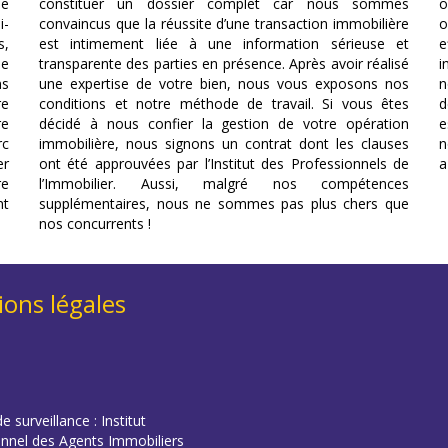
le
constituer un dossier complet car nous sommes
o
i-
convaincus que la réussite d’une transaction immobilière
o
s,
est intimement liée à une information sérieuse et
e
se
transparente des parties en présence. Après avoir réalisé
i
ns
une expertise de votre bien, nous vous exposons nos
n
re
conditions et notre méthode de travail. Si vous êtes
d
re
décidé à nous confier la gestion de votre opération
e
rc
immobilière, nous signons un contrat dont les clauses
n
er
ont été approuvées par l’Institut des Professionnels de
a
re
l’Immobilier. Aussi, malgré nos compétences
nt
supplémentaires, nous ne sommes pas plus chers que
nos concurrents !
ons légales
e surveillance : Institut
onnel des Agents Immobiliers