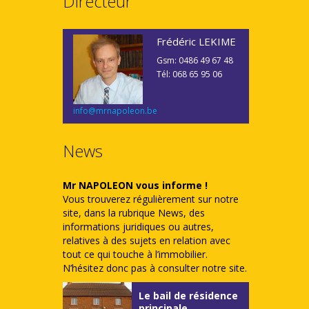
Directeur
Frédéric LEKIME
Gsm: 0486 49 67 48
Tél: 068 65 95 06
info@mrnapoleon.be
News
Mr NAPOLEON vous informe !
Vous trouverez régulièrement sur notre
site, dans la rubrique News, des
informations juridiques ou autres,
relatives à des sujets en relation avec
tout ce qui touche à l’immobilier.
N’hésitez donc pas à consulter notre site.
Le bail de résidence
principale