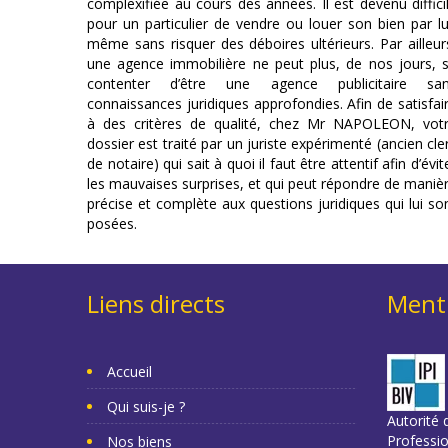
complexifiée au cours des années. Il est devenu diffici
pour un particulier de vendre ou louer son bien par lu
même sans risquer des déboires ultérieurs. Par ailleur
une agence immobilière ne peut plus, de nos jours, 
contenter d’être une agence publicitaire sa
connaissances juridiques approfondies. Afin de satisfai
à des critères de qualité, chez Mr NAPOLEON, vot
dossier est traité par un juriste expérimenté (ancien cle
de notaire) qui sait à quoi il faut être attentif afin d’évit
les mauvaises surprises, et qui peut répondre de maniè
précise et complète aux questions juridiques qui lui so
posées.
Liens directs
Menti
Accueil
Qui suis-je ?
Autorité d
Professi
Nos biens