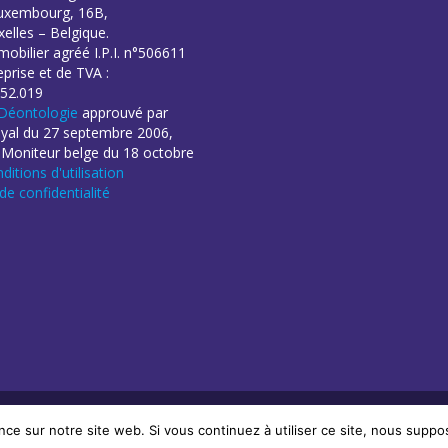
uxembourg, 16B,
elles – Belgique.
obilier agréé I.P.I. n°506611
eprise et de TVA :
52.019
Déontologie
approuvé par
oyal du 27 septembre 2006,
 Moniteur belge du 18 octobre
ditions d'utilisation
 de confidentialité
éation de sites Internet | ProduWeb
nce sur notre site web. Si vous continuez à utiliser ce site, nous suppo