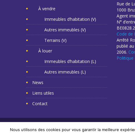
Rue de L
À vendre
1000 Brux
Agent imm
Immeubles d’habitation (V)
N° d’entr
BE0828.2
Autres immeubles (V)
Code de 
Arrêté R
Terrains (V)
publié au
À louer
2006.
Con
Politique
Immeubles d’habitation (L)
Autres immeubles (L)
News
Liens utiles
Contact
Copyright Mr Napoléon 2014. Tous droits réservés. -
Cr
Nous utilisons des cookies pour vous garantir la meilleure expérie