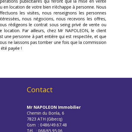
pérations publicitaires qui feront que la mise en vente
u en location de votre bien n’échappe à personne. Nous
ffectuons les visites, nous renseignons les personnes
ntéressées, nous négocions, nous recevons les offres,
ous rédigeons le contrat sous seing privé de vente ou
e location. Par ailleurs, chez Mr NAPOLEON, le client
st une personne à part entière qui est respectée, et que
ous ne laissons pas tomber une fois que la commission
 été payée !
Contact
Mr NAPOLEON Immobilier
Chemin du Bonla, 6
7823 ATH (Gibecq)
Gsm : 0486/49.67.48
Tél. : 068/65.95.06