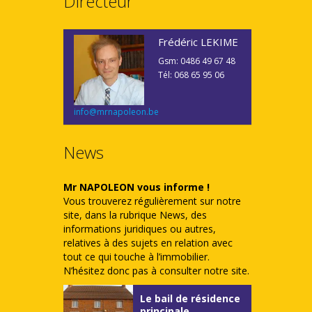
Directeur
Frédéric LEKIME
Gsm: 0486 49 67 48
Tél: 068 65 95 06
info@mrnapoleon.be
News
Mr NAPOLEON vous informe !
Vous trouverez régulièrement sur notre
site, dans la rubrique News, des
informations juridiques ou autres,
relatives à des sujets en relation avec
tout ce qui touche à l’immobilier.
N’hésitez donc pas à consulter notre site.
Le bail de résidence
principale