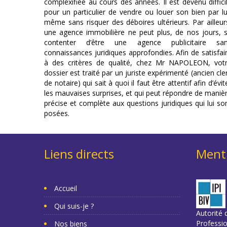
complexifiée au cours des années. Il est devenu diffici
pour un particulier de vendre ou louer son bien par lu
même sans risquer des déboires ultérieurs. Par ailleur
une agence immobilière ne peut plus, de nos jours, 
contenter d’être une agence publicitaire sa
connaissances juridiques approfondies. Afin de satisfai
à des critères de qualité, chez Mr NAPOLEON, vot
dossier est traité par un juriste expérimenté (ancien cle
de notaire) qui sait à quoi il faut être attentif afin d’évit
les mauvaises surprises, et qui peut répondre de maniè
précise et complète aux questions juridiques qui lui so
posées.
Liens directs
Menti
Accueil
Qui suis-je ?
Autorité d
Professi
Nos biens