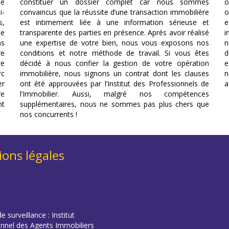
le
constituer un dossier complet car nous sommes
o
i-
convaincus que la réussite d’une transaction immobilière
o
s,
est intimement liée à une information sérieuse et
e
se
transparente des parties en présence. Après avoir réalisé
i
ns
une expertise de votre bien, nous vous exposons nos
n
re
conditions et notre méthode de travail. Si vous êtes
d
re
décidé à nous confier la gestion de votre opération
e
rc
immobilière, nous signons un contrat dont les clauses
n
er
ont été approuvées par l’Institut des Professionnels de
a
re
l’Immobilier. Aussi, malgré nos compétences
nt
supplémentaires, nous ne sommes pas plus chers que
nos concurrents !
ons légales
e surveillance : Institut
onnel des Agents Immobiliers