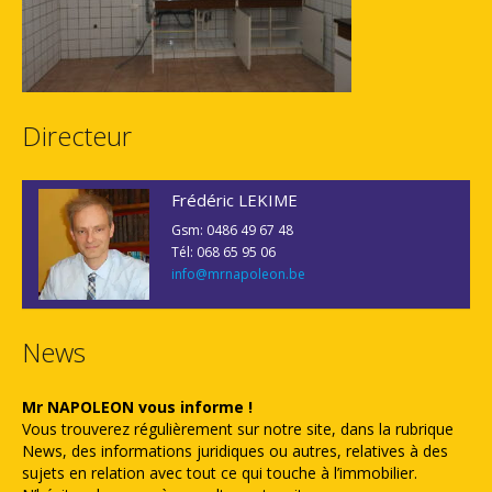
Directeur
Frédéric LEKIME
Gsm: 0486 49 67 48
Tél: 068 65 95 06
info@mrnapoleon.be
News
Mr NAPOLEON vous informe !
Vous trouverez régulièrement sur notre site, dans la rubrique
News, des informations juridiques ou autres, relatives à des
sujets en relation avec tout ce qui touche à l’immobilier.