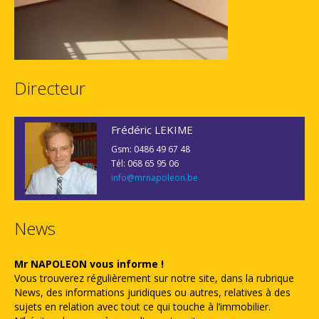
Directeur
Frédéric LEKIME
Gsm: 0486 49 67 48
Tél: 068 65 95 06
info@mrnapoleon.be
News
Mr NAPOLEON vous informe !
Vous trouverez régulièrement sur notre site, dans la rubrique
News, des informations juridiques ou autres, relatives à des
sujets en relation avec tout ce qui touche à l’immobilier.