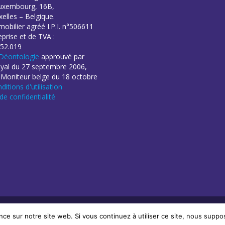
uxembourg, 16B,
elles – Belgique.
obilier agréé I.P.I. n°506611
eprise et de TVA :
52.019
Déontologie
approuvé par
oyal du 27 septembre 2006,
 Moniteur belge du 18 octobre
ditions d'utilisation
 de confidentialité
éation de sites Internet | ProduWeb
nce sur notre site web. Si vous continuez à utiliser ce site, nous suppo