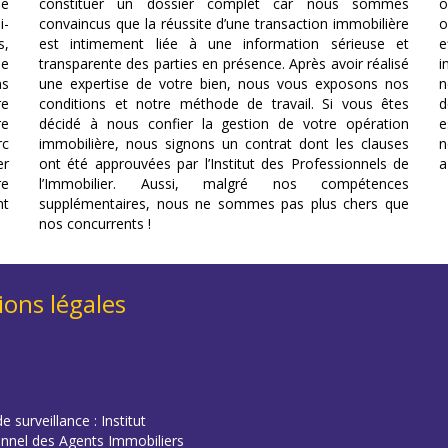
le
constituer un dossier complet car nous sommes
o
i-
convaincus que la réussite d’une transaction immobilière
o
s,
est intimement liée à une information sérieuse et
e
se
transparente des parties en présence. Après avoir réalisé
i
ns
une expertise de votre bien, nous vous exposons nos
n
re
conditions et notre méthode de travail. Si vous êtes
d
re
décidé à nous confier la gestion de votre opération
e
rc
immobilière, nous signons un contrat dont les clauses
n
er
ont été approuvées par l’Institut des Professionnels de
a
re
l’Immobilier. Aussi, malgré nos compétences
nt
supplémentaires, nous ne sommes pas plus chers que
nos concurrents !
ons légales
e surveillance : Institut
onnel des Agents Immobiliers