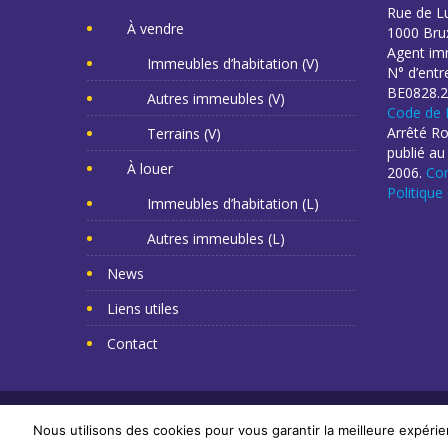
Rue de L
À vendre
1000 Brux
Agent imm
Immeubles d’habitation (V)
N° d’entr
BE0828.2
Autres immeubles (V)
Code de 
Arrêté R
Terrains (V)
publié au
À louer
2006.
Con
Politique
Immeubles d’habitation (L)
Autres immeubles (L)
News
Liens utiles
Contact
Copyright Mr Napoléon 2014. Tous droits réservés. -
Cr
Nous utilisons des cookies pour vous garantir la meilleure expérie