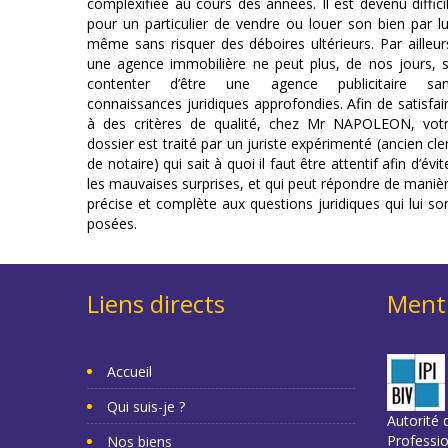
complexifiée au cours des années. Il est devenu diffici
pour un particulier de vendre ou louer son bien par lu
même sans risquer des déboires ultérieurs. Par ailleur
une agence immobilière ne peut plus, de nos jours, 
contenter d’être une agence publicitaire sa
connaissances juridiques approfondies. Afin de satisfai
à des critères de qualité, chez Mr NAPOLEON, vot
dossier est traité par un juriste expérimenté (ancien cle
de notaire) qui sait à quoi il faut être attentif afin d’évit
les mauvaises surprises, et qui peut répondre de maniè
précise et complète aux questions juridiques qui lui so
posées.
Liens directs
Menti
Accueil
Qui suis-je ?
Autorité d
Professi
Nos biens