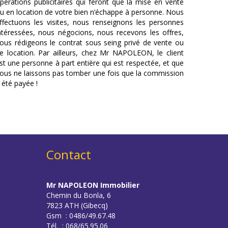
pérations publicitaires qui feront que la mise en vente
u en location de votre bien n’échappe à personne. Nous
ffectuons les visites, nous renseignons les personnes
ntéressées, nous négocions, nous recevons les offres,
ous rédigeons le contrat sous seing privé de vente ou
e location. Par ailleurs, chez Mr NAPOLEON, le client
st une personne à part entière qui est respectée, et que
ous ne laissons pas tomber une fois que la commission
 été payée !
Contact
Mr NAPOLEON Immobilier
Chemin du Bonla, 6
7823 ATH (Gibecq)
Gsm : 0486/49.67.48
Tél. : 068/65.95.06