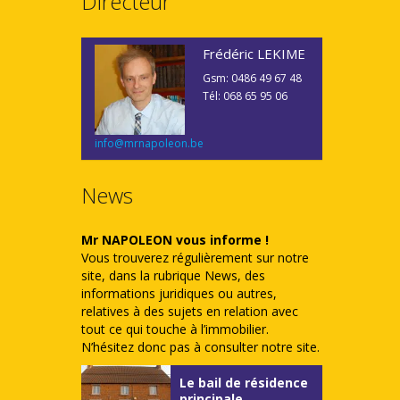
Directeur
Frédéric LEKIME
Gsm: 0486 49 67 48
Tél: 068 65 95 06
info@mrnapoleon.be
News
Mr NAPOLEON vous informe !
Vous trouverez régulièrement sur notre
site, dans la rubrique News, des
informations juridiques ou autres,
relatives à des sujets en relation avec
tout ce qui touche à l’immobilier.
N’hésitez donc pas à consulter notre site.
Le bail de résidence
principale