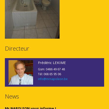
Directeur
Frédéric LEKIME
Gsm: 0486 49 67 48
Tél: 068 65 95 06
info@mrnapoleon.be
News
Mr NAPOLEON vous informe !