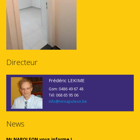
Directeur
Frédéric LEKIME
Gsm: 0486 49 67 48
Tél: 068 65 95 06
info@mrnapoleon.be
News
Mr NAPOLEON vous informe !