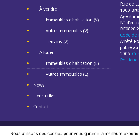
Rue de L
À vendre
1000 Brux
Agent imm
Immeubles d’habitation (V)
N° d’entr
BE0828.2
Autres immeubles (V)
Code de 
Arrêté R
Terrains (V)
publié au
À louer
2006.
Con
Politique
Immeubles d’habitation (L)
Autres immeubles (L)
News
Liens utiles
Contact
Copyright Mr Napoléon 2014. Tous droits réservés. -
Cr
Nous utilisons des cookies pour vous garantir la meilleure expérie