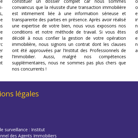
le
constituer un dossier complet car nous sommes
o
i-
convaincus que la réussite d’une transaction immobilière
o
s,
est intimement liée à une information sérieuse et
e
se
transparente des parties en présence. Après avoir réalisé
i
ns
une expertise de votre bien, nous vous exposons nos
n
re
conditions et notre méthode de travail. Si vous êtes
d
re
décidé à nous confier la gestion de votre opération
e
rc
immobilière, nous signons un contrat dont les clauses
n
er
ont été approuvées par l’Institut des Professionnels de
a
re
l’Immobilier. Aussi, malgré nos compétences
nt
supplémentaires, nous ne sommes pas plus chers que
nos concurrents !
ons légales
e surveillance : Institut
onnel des Agents Immobiliers