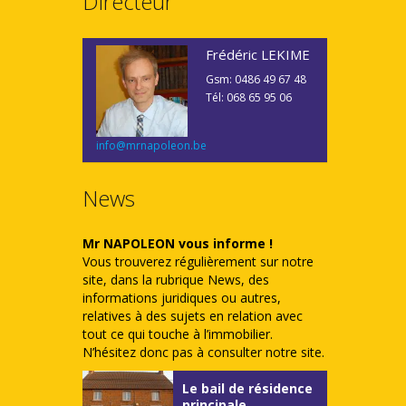
Directeur
Frédéric LEKIME
Gsm: 0486 49 67 48
Tél: 068 65 95 06
info@mrnapoleon.be
News
Mr NAPOLEON vous informe !
Vous trouverez régulièrement sur notre
site, dans la rubrique News, des
informations juridiques ou autres,
relatives à des sujets en relation avec
tout ce qui touche à l’immobilier.
N’hésitez donc pas à consulter notre site.
Le bail de résidence
principale