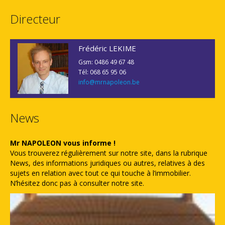
Directeur
Frédéric LEKIME
Gsm: 0486 49 67 48
Tél: 068 65 95 06
info@mrnapoleon.be
News
Mr NAPOLEON vous informe !
Vous trouverez régulièrement sur notre site, dans la rubrique
News, des informations juridiques ou autres, relatives à des
sujets en relation avec tout ce qui touche à l’immobilier.
N’hésitez donc pas à consulter notre site.