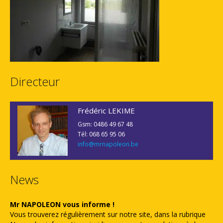
Directeur
Frédéric LEKIME
Gsm: 0486 49 67 48
Tél: 068 65 95 06
info@mrnapoleon.be
News
Mr NAPOLEON vous informe !
Vous trouverez régulièrement sur notre site, dans la rubrique