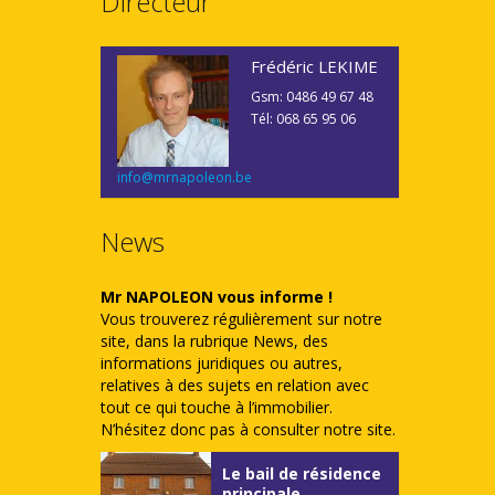
Directeur
Frédéric LEKIME
Gsm: 0486 49 67 48
Tél: 068 65 95 06
info@mrnapoleon.be
News
Mr NAPOLEON vous informe !
Vous trouverez régulièrement sur notre
site, dans la rubrique News, des
informations juridiques ou autres,
relatives à des sujets en relation avec
tout ce qui touche à l’immobilier.
N’hésitez donc pas à consulter notre site.
Le bail de résidence
principale