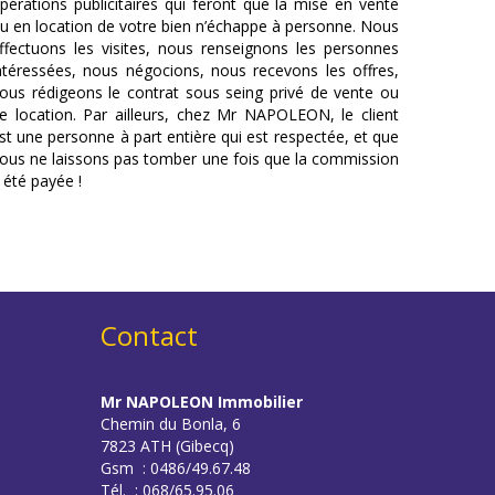
pérations publicitaires qui feront que la mise en vente
u en location de votre bien n’échappe à personne. Nous
ffectuons les visites, nous renseignons les personnes
ntéressées, nous négocions, nous recevons les offres,
ous rédigeons le contrat sous seing privé de vente ou
e location. Par ailleurs, chez Mr NAPOLEON, le client
st une personne à part entière qui est respectée, et que
ous ne laissons pas tomber une fois que la commission
 été payée !
Contact
Mr NAPOLEON Immobilier
Chemin du Bonla, 6
7823 ATH (Gibecq)
Gsm : 0486/49.67.48
Tél. : 068/65.95.06