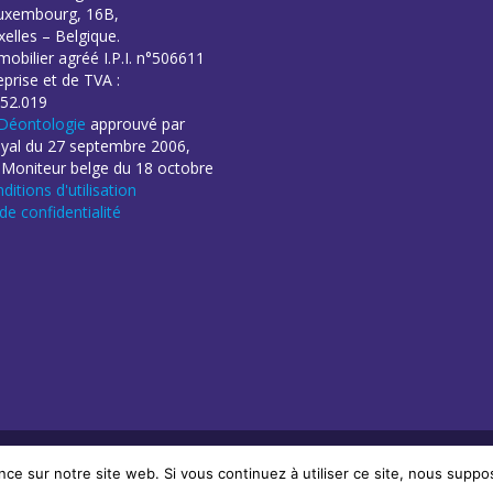
uxembourg, 16B,
elles – Belgique.
obilier agréé I.P.I. n°506611
eprise et de TVA :
52.019
Déontologie
approuvé par
oyal du 27 septembre 2006,
 Moniteur belge du 18 octobre
ditions d'utilisation
 de confidentialité
éation de sites Internet | ProduWeb
nce sur notre site web. Si vous continuez à utiliser ce site, nous suppo