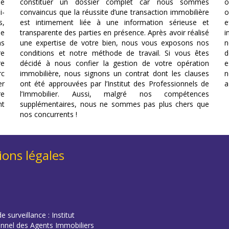
le
constituer un dossier complet car nous sommes
o
i-
convaincus que la réussite d’une transaction immobilière
o
s,
est intimement liée à une information sérieuse et
e
se
transparente des parties en présence. Après avoir réalisé
i
ns
une expertise de votre bien, nous vous exposons nos
n
re
conditions et notre méthode de travail. Si vous êtes
d
re
décidé à nous confier la gestion de votre opération
e
rc
immobilière, nous signons un contrat dont les clauses
n
er
ont été approuvées par l’Institut des Professionnels de
a
re
l’Immobilier. Aussi, malgré nos compétences
nt
supplémentaires, nous ne sommes pas plus chers que
nos concurrents !
ons légales
e surveillance : Institut
onnel des Agents Immobiliers