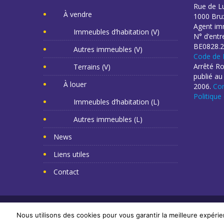
Rue de L
À vendre
1000 Brux
Agent imm
Immeubles d’habitation (V)
N° d’entr
BE0828.2
Autres immeubles (V)
Code de 
Arrêté R
Terrains (V)
publié au
À louer
2006.
Con
Politique
Immeubles d’habitation (L)
Autres immeubles (L)
News
Liens utiles
Contact
Copyright Mr Napoléon 2014. Tous droits réservés. -
Cr
Nous utilisons des cookies pour vous garantir la meilleure expérie