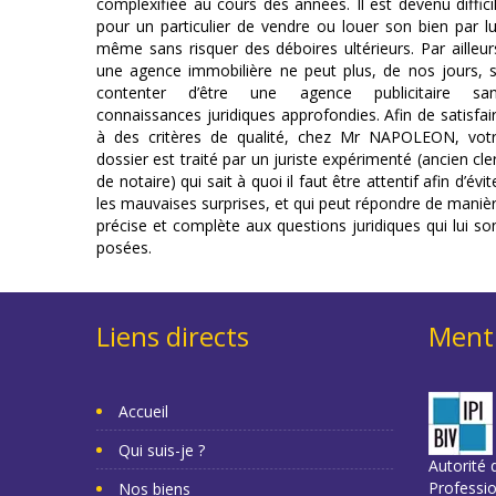
complexifiée au cours des années. Il est devenu diffici
pour un particulier de vendre ou louer son bien par lu
même sans risquer des déboires ultérieurs. Par ailleur
une agence immobilière ne peut plus, de nos jours, 
contenter d’être une agence publicitaire sa
connaissances juridiques approfondies. Afin de satisfai
à des critères de qualité, chez Mr NAPOLEON, vot
dossier est traité par un juriste expérimenté (ancien cle
de notaire) qui sait à quoi il faut être attentif afin d’évit
les mauvaises surprises, et qui peut répondre de maniè
précise et complète aux questions juridiques qui lui so
posées.
Liens directs
Menti
Accueil
Qui suis-je ?
Autorité d
Professi
Nos biens